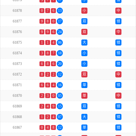
61879
3
7
7
17
小
错
61878
0
7
6
13
小
中
61877
9
8
0
17
双
错
61876
9
9
6
24
双
中
61875
1
1
4
06
大
错
61874
3
8
7
18
小
错
61873
6
8
6
20
小
错
61872
8
2
2
12
双
中
61871
6
6
4
16
单
错
61870
2
3
0
05
单
中
61869
2
4
9
15
双
错
61868
1
2
4
07
大
错
61867
0
4
8
12
单
错