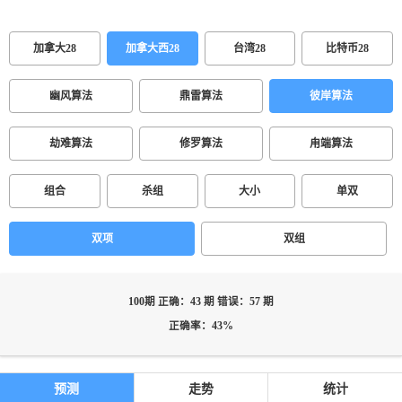
加拿大28
加拿大西28
台湾28
比特币28
幽风算法
鼎雷算法
彼岸算法
劫难算法
修罗算法
甪端算法
组合
杀组
大小
单双
双项
双组
100期 正确：43 期 错误：57 期
正确率：43%
预测
走势
统计