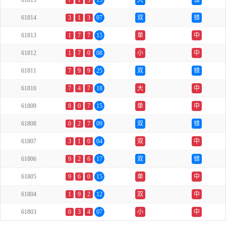
61815
7
1
5
13
大
错
61814
3
1
3
07
双
错
61813
1
7
7
15
单
中
61812
1
7
0
08
小
中
61811
7
9
9
25
双
错
61810
7
4
7
18
大
中
61809
8
0
7
15
单
中
61808
0
2
7
09
双
错
61807
3
1
0
04
双
中
61806
9
2
6
17
双
错
61805
9
6
0
15
单
中
61804
1
9
2
12
双
中
61803
0
3
4
07
小
中