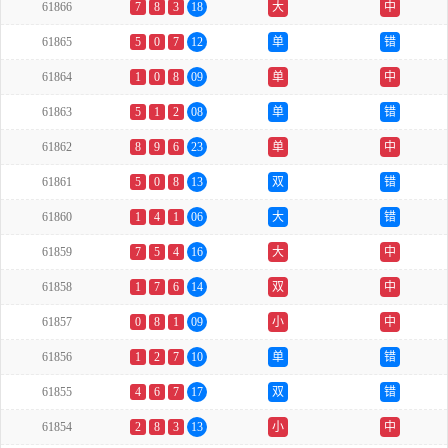
61866
7
8
3
18
大
中
61865
5
0
7
12
单
错
61864
1
0
8
09
单
中
61863
5
1
2
08
单
错
61862
8
9
6
23
单
中
61861
5
0
8
13
双
错
61860
1
4
1
06
大
错
61859
7
5
4
16
大
中
61858
1
7
6
14
双
中
61857
0
8
1
09
小
中
61856
1
2
7
10
单
错
61855
4
6
7
17
双
错
61854
2
8
3
13
小
中