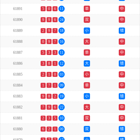
61891
5
0
6
11
单
中
61890
9
9
6
24
双
中
61889
2
9
7
18
小
错
61888
0
9
7
16
大
中
61887
5
3
3
11
单
中
61886
3
8
1
12
大
错
61885
2
1
0
03
小
中
61884
1
7
1
09
单
中
61883
9
8
2
19
小
错
61882
7
9
6
22
大
中
61881
2
3
5
10
双
中
61880
6
2
1
09
双
错