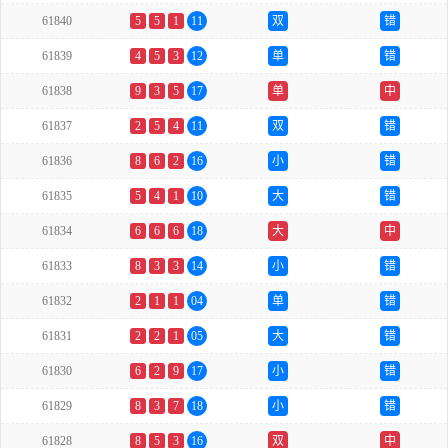
61840
5
5
1
11
双
错
61839
4
5
3
12
单
错
61838
9
3
5
17
单
中
61837
2
5
4
11
双
错
61836
8
6
2
16
小
错
61835
5
4
1
10
大
错
61834
6
6
6
18
大
中
61833
8
3
3
14
小
错
61832
2
1
1
04
单
错
61831
2
2
1
05
大
错
61830
6
2
9
17
小
错
61829
8
3
7
18
小
错
61828
8
5
3
16
双
中