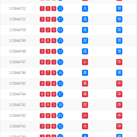
115044752
1
1
9
11
大
错
115044751
5
9
3
17
双
错
115044750
1
2
0
03
双
错
115044749
9
0
6
15
双
错
115044748
3
3
5
11
双
错
115044747
6
2
3
11
小
中
115044746
0
7
9
16
单
错
115044745
4
7
4
15
单
中
115044744
8
0
9
17
单
中
115044743
9
9
2
20
双
中
115044742
3
0
0
03
小
中
115044741
3
6
6
15
大
中