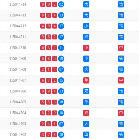
115044714
0
0
2
02
大
错
115044713
8
1
4
13
大
错
115044712
4
9
4
17
小
错
115044711
9
6
2
17
双
错
115044710
6
3
2
11
小
中
115044709
6
8
5
19
小
错
115044708
2
1
4
07
大
错
115044707
6
7
2
15
单
中
115044706
0
9
4
13
双
错
115044705
5
5
8
18
单
错
115044704
8
2
0
10
双
中
115044703
2
4
1
07
大
错
115044702
3
7
8
18
单
错