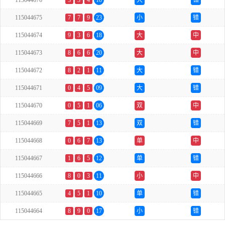
115044676
3
3
4
10
大
错
115044675
7
7
9
23
小
错
115044674
9
3
6
18
大
中
115044673
8
6
6
20
大
中
115044672
8
2
1
11
大
错
115044671
0
4
5
09
大
错
115044670
0
5
1
06
双
中
115044669
7
5
1
13
双
错
115044668
0
6
7
13
单
中
115044667
1
6
5
12
单
错
115044666
8
0
3
11
小
中
115044665
4
5
1
10
单
错
115044664
8
9
0
17
小
错