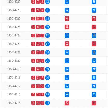
115044727
2
7
3
12
大
错
115044726
8
9
4
21
双
错
115044725
9
6
3
18
双
中
115044724
6
8
5
19
单
中
115044723
0
1
6
07
大
错
115044722
3
3
1
07
单
中
115044721
9
2
3
14
单
错
115044720
5
8
8
21
小
错
115044719
6
4
9
19
双
错
115044718
0
3
7
10
大
错
115044717
7
7
9
23
双
错
115044716
5
2
2
09
双
错
115044715
8
4
2
14
双
中