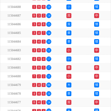
115044688
1
9
9
19
小
错
115044687
9
3
2
14
双
中
115044686
3
4
8
15
双
错
115044685
3
4
7
14
单
错
115044684
3
4
3
10
单
错
115044683
3
0
8
11
小
中
115044682
4
9
4
17
小
错
115044681
3
9
5
17
单
中
115044680
7
2
2
11
小
中
115044679
2
4
0
06
大
错
115044678
4
4
8
16
单
错
115044677
8
4
2
14
双
中