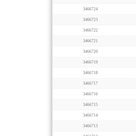
3466724
3466723
3466722
3466721
3466720
3466719
3466718
3466717
3466716
3466715
3466714
3466713