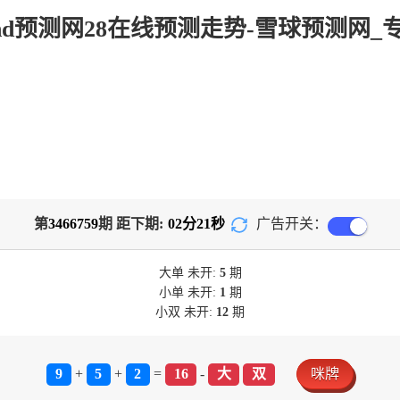
m-jnd预测网28在线预测走势-雪球预测网
第
3466759
期 距下期:
02
分
21
秒
广告开关：
大单
未开:
5
期
小单
未开:
1
期
小双
未开:
12
期
9
+
5
+
2
=
16
-
大
双
咪牌