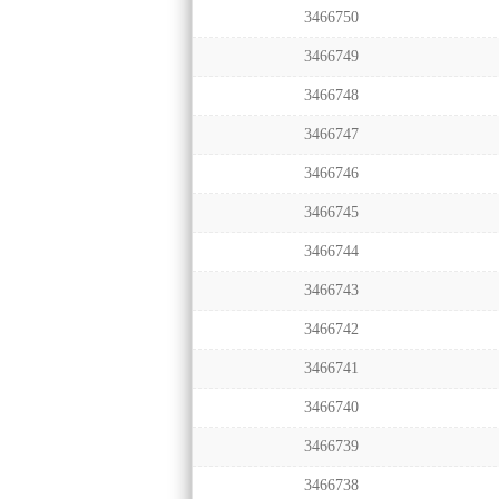
3466750
3466749
3466748
3466747
3466746
3466745
3466744
3466743
3466742
3466741
3466740
3466739
3466738