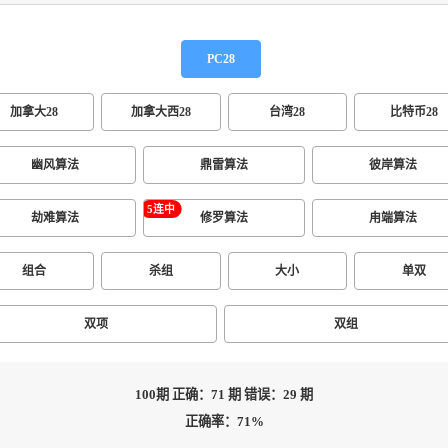
PC28
加拿大28
加拿大西28
台湾28
比特币28
幽风算法
鼎雷算法
彼岸算法
劫难算法
修罗算法
甪端算法
组合
杀组
大小
单双
双项
双组
100期 正确：71 期 错误：29 期
正确率：71%