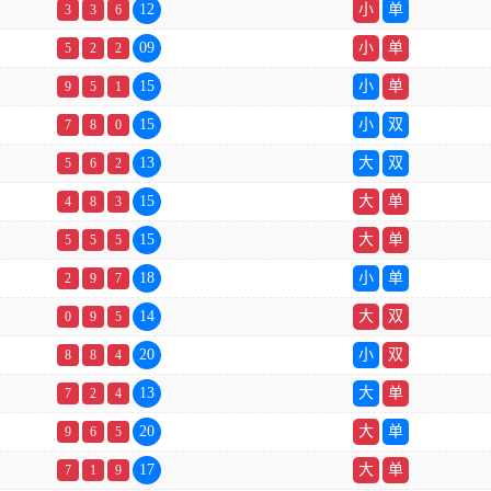
12
小
单
3
3
6
09
小
单
5
2
2
15
小
单
9
5
1
15
小
双
7
8
0
13
大
双
5
6
2
15
大
单
4
8
3
15
大
单
5
5
5
18
小
单
2
9
7
14
大
双
0
9
5
20
小
双
8
8
4
13
大
单
7
2
4
20
大
单
9
6
5
17
大
单
7
1
9