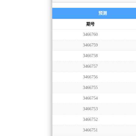
预测
期号
3466760
3466759
3466758
3466757
3466756
3466755
3466754
3466753
3466752
3466751