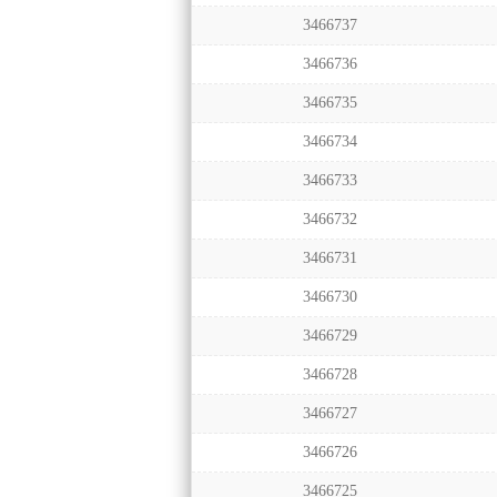
3466737
3466736
3466735
3466734
3466733
3466732
3466731
3466730
3466729
3466728
3466727
3466726
3466725