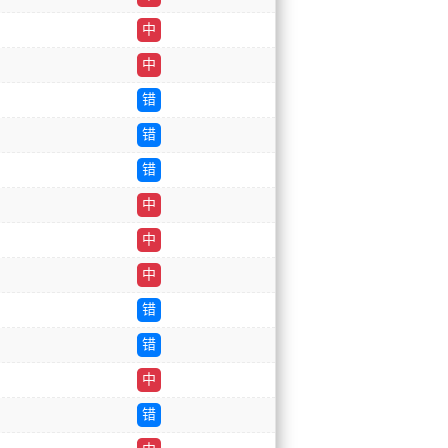
中
中
错
错
错
中
中
中
错
错
中
错