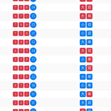
24
大
双
7
9
8
15
大
单
6
7
2
25
小
双
7
9
9
21
小
双
7
5
9
12
大
单
3
9
0
14
大
双
4
7
3
15
小
单
3
3
9
04
大
双
0
0
4
22
小
单
7
7
8
16
小
单
6
7
3
11
大
单
3
6
2
11
大
双
2
4
5