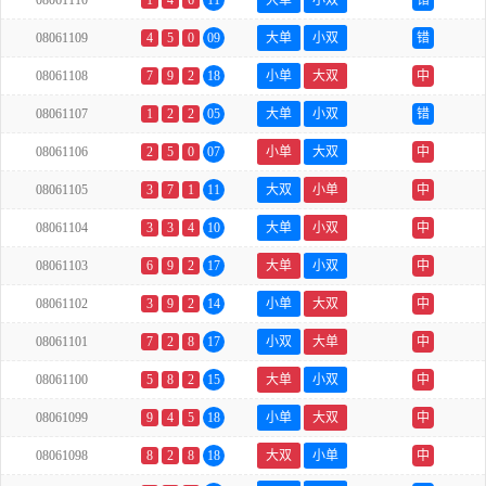
08061110
1
4
6
11
大单
小双
错
08061109
4
5
0
09
大单
小双
错
08061108
7
9
2
18
小单
大双
中
08061107
1
2
2
05
大单
小双
错
08061106
2
5
0
07
小单
大双
中
08061105
3
7
1
11
大双
小单
中
08061104
3
3
4
10
大单
小双
中
08061103
6
9
2
17
大单
小双
中
08061102
3
9
2
14
小单
大双
中
08061101
7
2
8
17
小双
大单
中
08061100
5
8
2
15
大单
小双
中
08061099
9
4
5
18
小单
大双
中
08061098
8
2
8
18
大双
小单
中