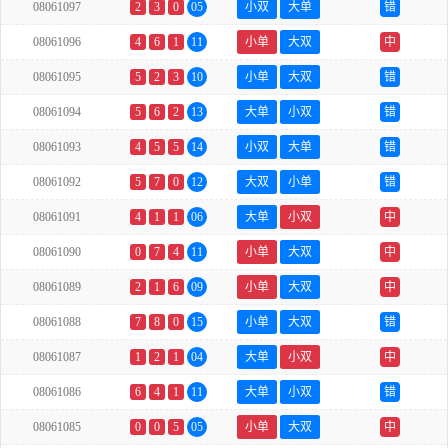
08061097
2
3
0
05
小双
大单
错
08061096
4
6
1
11
小单
大双
中
08061095
5
2
3
10
小单
大双
错
08061094
5
6
2
13
大单
小双
错
08061093
4
5
5
14
小双
大单
错
08061092
5
7
0
12
大双
小单
错
08061091
4
1
1
06
大单
小双
中
08061090
0
7
4
11
小单
大双
中
08061089
2
1
6
09
小单
大双
中
08061088
7
8
0
15
小单
大双
错
08061087
1
2
1
04
大单
小双
中
08061086
6
4
1
11
大单
小双
错
08061085
0
0
5
05
小单
大双
中