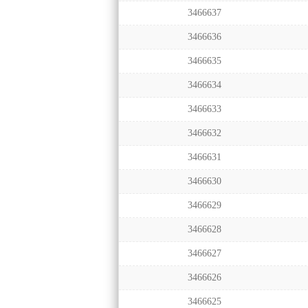
3466637
3466636
3466635
3466634
3466633
3466632
3466631
3466630
3466629
3466628
3466627
3466626
3466625