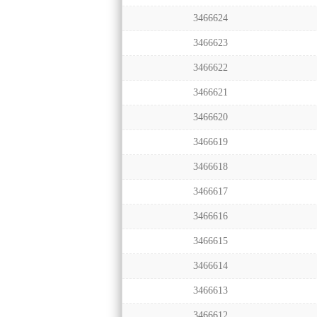
3466624
3466623
3466622
3466621
3466620
3466619
3466618
3466617
3466616
3466615
3466614
3466613
3466612