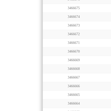
3466675
3466674
3466673
3466672
3466671
3466670
3466669
3466668
3466667
3466666
3466665
3466664