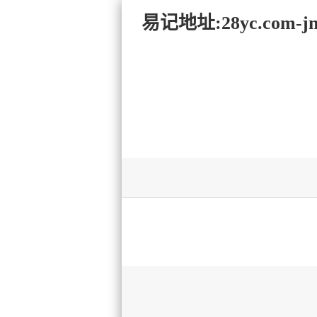
易记地址:28yc.co