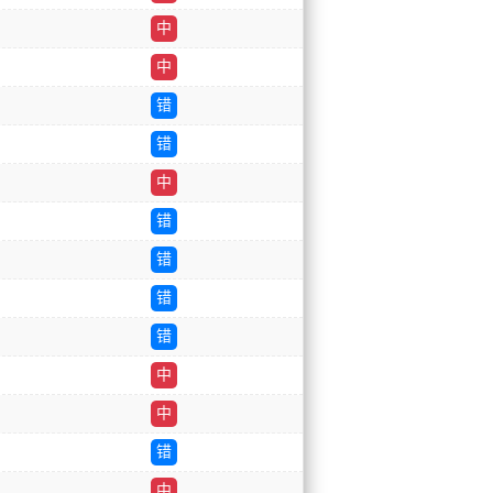
中
中
错
错
中
错
错
错
错
中
中
错
中