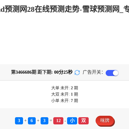
m-jnd预测网28在线预测走势-雪球预测网
第
3466686
期 距下期:
00
分
24
秒
广告开关：
大单
未开:
2
期
大双
未开:
1
期
小单
未开:
7
期
3
+
6
+
3
=
12
-
小
双
咪牌