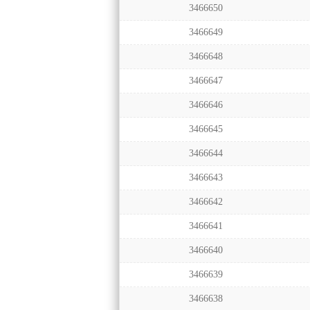
3466650
3466649
3466648
3466647
3466646
3466645
3466644
3466643
3466642
3466641
3466640
3466639
3466638