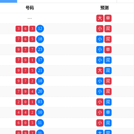
号码
预测
---
大
单
12
小
双
3
6
3
18
小
双
7
6
5
23
小
单
9
7
7
17
小
双
7
9
1
21
大
双
9
7
5
18
小
双
9
7
2
20
小
双
7
9
4
03
小
双
2
0
1
10
小
单
4
4
2
11
小
双
6
0
5
11
大
双
0
9
2