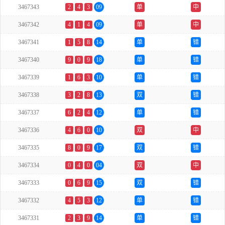
3467343
2
4
3
09
单
中
3467342
4
1
4
09
单
中
3467341
1
5
8
14
单
错
3467340
9
0
9
18
单
错
3467339
1
6
3
10
单
错
3467338
3
2
8
13
双
错
3467337
6
2
4
12
单
错
3467336
4
6
0
10
双
中
3467335
8
0
9
17
双
错
3467334
0
4
0
04
双
中
3467333
0
6
9
15
双
错
3467332
4
5
3
12
单
错
3467331
2
3
9
14
单
错