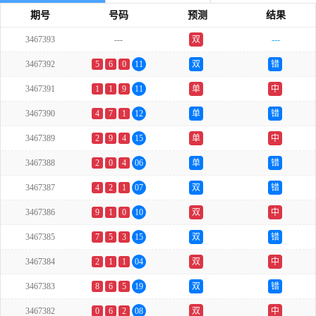
期号
号码
预测
结果
3467393
---
双
---
3467392
5
6
0
11
双
错
3467391
1
1
9
11
单
中
3467390
4
7
1
12
单
错
3467389
2
9
4
15
单
中
3467388
2
0
4
06
单
错
3467387
4
2
1
07
双
错
3467386
9
1
0
10
双
中
3467385
7
5
3
15
双
错
3467384
2
1
1
04
双
中
3467383
8
6
5
19
双
错
3467382
0
6
2
08
双
中