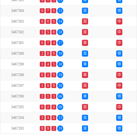
3467305
9
1
5
15
双
错
3467304
0
7
6
13
双
错
3467303
6
8
0
14
双
中
3467302
5
5
8
18
双
中
3467301
6
7
4
17
单
中
3467300
2
8
9
19
双
错
3467299
1
4
5
10
单
错
3467298
8
2
9
19
单
中
3467297
1
0
9
10
双
中
3467296
2
1
3
06
单
错
3467295
0
2
6
08
双
中
3467294
3
4
6
13
双
错
3467293
8
9
2
19
双
错