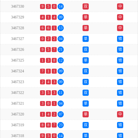
3467330
9
5
0
14
双
中
3467329
4
1
4
09
单
中
3467328
6
6
1
13
单
中
3467327
0
2
2
04
单
错
3467326
9
5
7
21
双
错
3467325
1
3
8
12
单
错
3467324
7
1
1
09
双
错
3467323
2
4
3
09
双
错
3467322
3
5
3
11
双
错
3467321
3
0
1
04
单
错
3467320
1
4
2
07
单
中
3467319
8
8
7
23
双
错
3467318
9
5
0
14
单
错