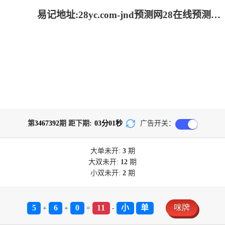
易记地址:28yc.com-jnd预测网28在线预测走势-雪球预测网_专注加拿大PC28预测网
第
3467392
期 距下期:
03
分
01
秒
广告开关：
大单
未开:
3
期
大双
未开:
12
期
小双
未开:
2
期
5
6
0
11
小
单
咪牌
+
+
=
-