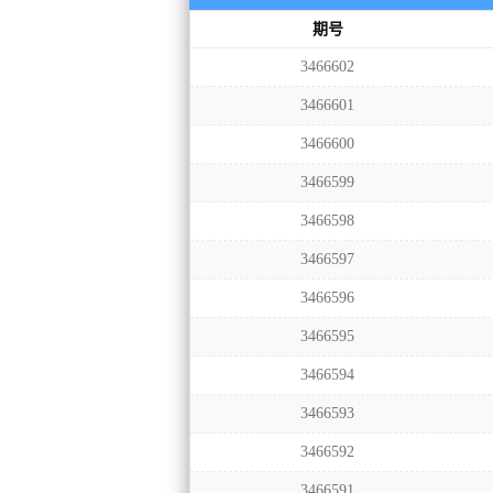
期号
3466602
3466601
3466600
3466599
3466598
3466597
3466596
3466595
3466594
3466593
3466592
3466591