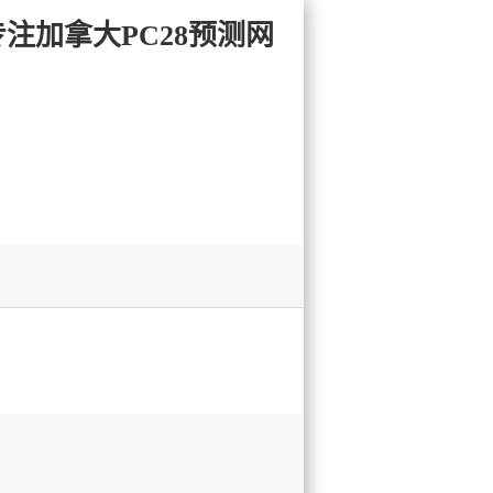
_专注加拿大PC28预测网