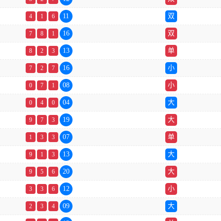
11
双
4
1
6
16
双
7
8
1
13
单
8
2
3
16
小
7
2
7
08
小
0
7
1
04
大
0
4
0
19
大
9
7
3
07
单
1
3
3
13
大
9
1
3
20
大
9
5
6
12
小
3
3
6
09
大
2
3
4