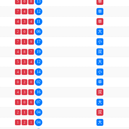
13
单
5
0
8
12
单
7
4
1
11
单
4
3
4
06
大
2
0
4
17
小
7
1
9
19
双
4
8
7
12
大
5
3
4
14
小
4
1
9
02
单
0
2
0
16
双
4
3
9
07
大
1
0
6
04
双
2
1
1
04
大
1
2
1