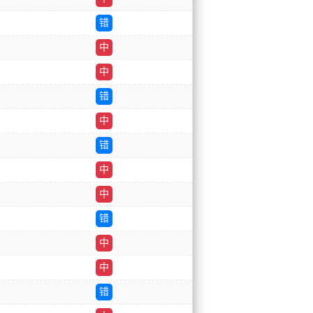
错
中
中
错
中
错
中
中
错
中
中
错