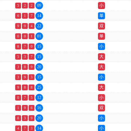
09
小
5
2
2
14
单
6
1
7
22
双
9
9
4
01
单
0
0
1
15
小
8
7
0
15
大
5
3
7
20
大
3
8
9
15
小
3
9
3
25
大
9
8
8
12
小
0
7
5
16
双
1
9
6
20
小
8
3
9
14
小
4
7
3