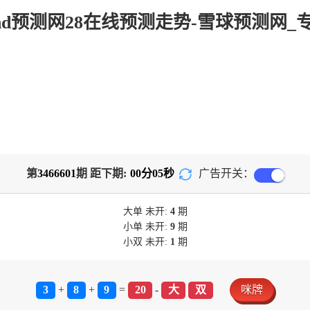
m-jnd预测网28在线预测走势-雪球预测网
第
3466601
期 距下期:
00
分
05
秒
广告开关：
大单
未开:
4
期
小单
未开:
9
期
小双
未开:
1
期
3
+
8
+
9
=
20
-
大
双
咪牌