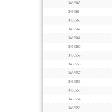
3466565
3466564
3466563
3466562
3466561
3466560
3466559
3466558
3466557
3466556
3466555
3466554
3466553