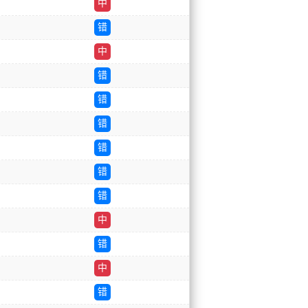
中
错
中
错
错
错
错
错
错
中
错
中
错