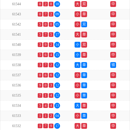
61544
8
2
8
18
大
双
中
61543
0
7
2
09
小
单
中
61542
5
0
0
05
小
双
中
61541
5
7
5
17
大
单
中
61540
3
9
2
14
小
双
中
61539
5
6
4
15
小
单
中
61538
3
7
2
12
大
单
错
61537
0
6
6
12
小
单
中
61536
9
0
3
12
小
单
中
61535
7
1
4
12
小
单
中
61534
5
4
4
13
大
单
中
61533
1
1
2
04
小
单
中
61532
1
7
9
17
大
单
中