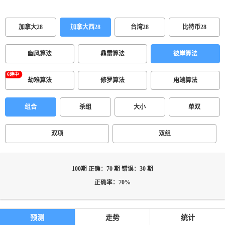
加拿大28
加拿大西28
台湾28
比特币28
幽风算法
鼎雷算法
彼岸算法
劫难算法
修罗算法
甪端算法
组合
杀组
大小
单双
双项
双组
100期 正确：70 期 错误：30 期
正确率：70%
预测
走势
统计