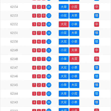
62154
5
2
1
08
大单
小双
中
62153
1
3
9
13
小双
大单
错
62152
3
9
6
18
大双
小单
中
62151
6
7
3
16
小双
大单
错
62150
3
6
3
12
大双
小单
错
62149
9
9
3
21
小双
大单
中
62148
4
5
7
16
小单
大双
中
62147
4
3
3
10
大双
小单
错
62146
2
0
4
06
大双
小单
错
62145
7
2
1
10
小单
大双
错
62144
1
1
3
05
大单
小双
错
62143
4
1
1
06
大双
小单
错