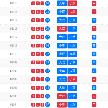
62116
5
3
0
08
大单
小双
中
62115
8
8
9
25
小双
大单
中
62114
9
1
0
10
大双
小单
错
62113
9
2
9
20
大双
小单
中
62112
8
0
4
12
大双
小单
错
62111
2
4
2
08
小单
大双
错
62110
4
9
9
22
小双
大单
错
62109
4
7
8
19
大双
小单
错
62108
7
5
0
12
小单
大双
错
62107
1
2
8
11
大双
小单
中
62106
9
4
1
14
大单
小双
错
62105
9
3
4
16
大双
小单
中
62104
3
1
3
07
小单
大双
中