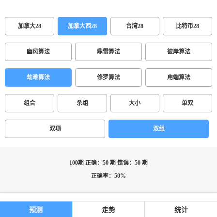
加拿大28
加拿大西28
台湾28
比特币28
幽风算法
鼎雷算法
彼岸算法
劫难算法
修罗算法
甪端算法
组合
杀组
大小
单双
双项
双组
100期 正确：50 期 错误：50 期
正确率：50%
预测
走势
统计