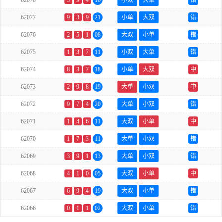
62078
3
9
4
16
小双
大单
错
62077
9
3
9
21
小单
大双
错
62076
2
5
1
08
大双
小单
错
62075
1
3
7
11
小双
大单
错
62074
8
3
7
18
小单
大双
中
62073
2
9
8
19
大单
小双
中
62072
9
7
4
20
大单
小双
错
62071
1
4
6
11
大双
小单
中
62070
1
7
3
11
大单
小双
错
62069
3
9
1
13
大单
小双
错
62068
4
1
0
05
大双
小单
中
62067
6
9
4
19
大双
小单
错
62066
0
1
1
02
大双
小单
错