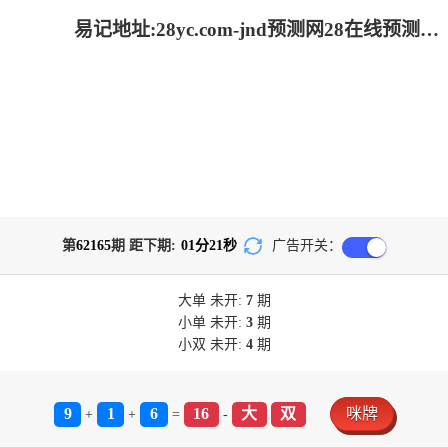
易记地址:28yc.com-jnd预测网28在线预测走势-雪球预测网_专注加拿大PC28预测网
第
62165
期 距下期:
01
分
21
秒
广告开关：
大单
未开:
7
期
小单
未开:
3
期
小双
未开:
4
期
9
1
6
16
大
双
咪牌
+
+
=
-