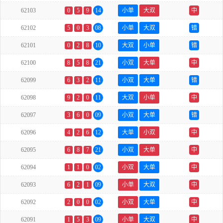
62103
0
5
9
14
小单
大双
中
62102
5
0
3
08
小单
大双
错
62101
0
2
8
10
大双
小单
错
62100
8
5
8
21
小双
大单
中
62099
6
3
2
11
小双
大单
错
62098
9
2
0
11
大双
小单
中
62097
3
6
0
09
小双
大单
错
62096
4
2
6
12
大单
小双
中
62095
6
8
7
21
小双
大单
中
62094
1
1
0
02
小双
大单
中
62093
6
2
1
09
小单
大双
中
62092
2
0
0
02
小双
大单
中
62091
1
5
3
09
小单
大双
中