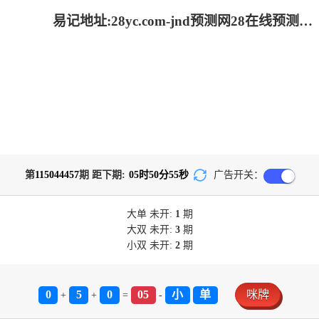
易记地址:28yc.com-jnd预测网28在线预测走势-雪球预测网_专注加拿大PC28预测网
第
115044457
期 距下期:
05
时
50
分
55
秒
广告开关：
大单
未开:
1
期
大双
未开:
3
期
小双
未开:
2
期
0
5
0
05
小
单
咪牌
+
+
=
-