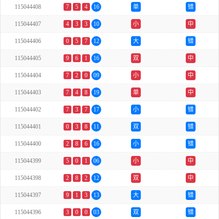
115044408
7
5
4
16
单
错
115044407
4
3
3
10
小
中
115044406
0
5
7
12
大
错
115044405
9
6
1
16
双
中
115044404
7
2
0
09
小
中
115044403
7
4
8
19
单
中
115044402
7
3
7
17
小
错
115044401
0
3
8
11
双
错
115044400
2
8
6
16
小
错
115044399
5
0
1
06
小
中
115044398
2
8
2
12
双
中
115044397
9
1
3
13
大
错
115044396
3
0
0
03
双
错