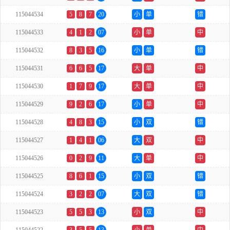
115044534
5
8
7
20
小
单
错
115044533
4
1
2
07
小
单
中
115044532
8
3
5
16
小
单
错
115044531
6
6
5
17
大
单
中
115044530
1
7
9
17
大
单
中
115044529
9
2
6
17
小
单
中
115044528
4
8
3
15
小
双
错
115044527
1
4
1
06
大
双
中
115044526
0
2
9
11
大
单
中
115044525
8
6
1
15
小
双
错
115044524
3
2
2
07
大
双
错
115044523
5
5
3
13
小
双
中