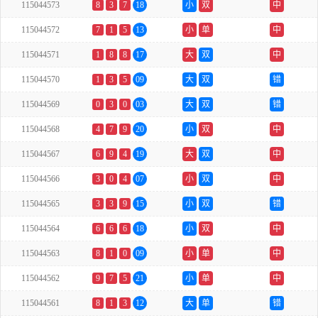
115044573
8
3
7
18
小
双
中
115044572
7
1
5
13
小
单
中
115044571
1
8
8
17
大
双
中
115044570
1
3
5
09
大
双
错
115044569
0
3
0
03
大
双
错
115044568
4
7
9
20
小
双
中
115044567
6
9
4
19
大
双
中
115044566
3
0
4
07
小
双
中
115044565
3
3
9
15
小
双
错
115044564
6
6
6
18
小
双
中
115044563
8
1
0
09
小
单
中
115044562
9
7
5
21
小
单
中
115044561
8
1
3
12
大
单
错