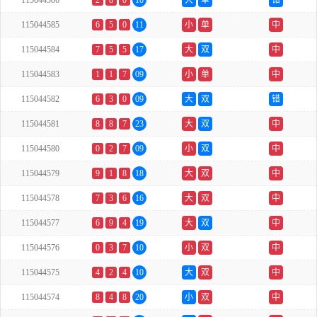
115044586
2
8
0
10
大
单
错
115044585
6
5
0
11
小
单
中
115044584
7
5
5
17
大
双
中
115044583
1
1
7
09
小
单
中
115044582
6
3
0
09
大
双
错
115044581
8
8
7
23
大
双
中
115044580
0
2
7
09
小
双
中
115044579
9
1
8
18
大
双
中
115044578
7
3
6
16
大
双
中
115044577
6
9
4
19
大
双
中
115044576
0
3
7
10
小
双
中
115044575
4
2
4
10
大
双
中
115044574
8
4
8
20
小
双
中