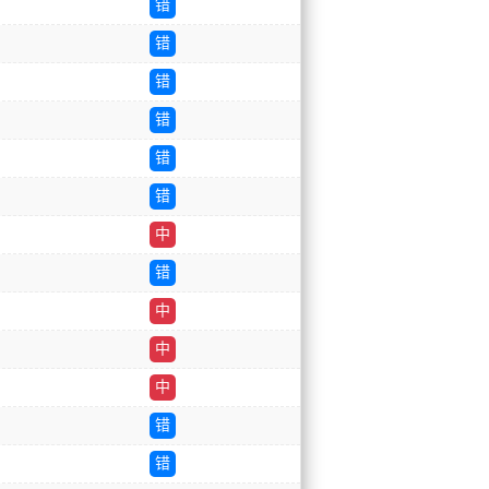
错
错
错
错
错
错
中
错
中
中
中
错
错