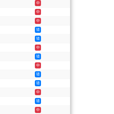
中
中
中
错
错
中
错
中
错
错
中
错
中