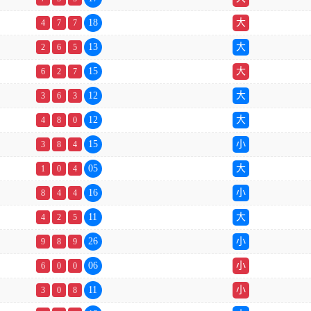
18
大
4
7
7
13
大
2
6
5
15
大
6
2
7
12
大
3
6
3
12
大
4
8
0
15
小
3
8
4
05
大
1
0
4
16
小
8
4
4
11
大
4
2
5
26
小
9
8
9
06
小
6
0
0
11
小
3
0
8