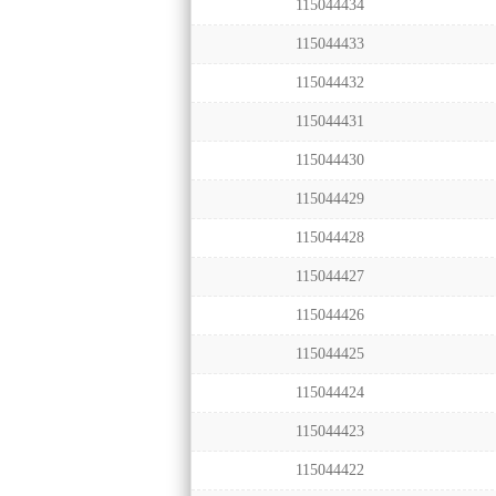
115044434
115044433
115044432
115044431
115044430
115044429
115044428
115044427
115044426
115044425
115044424
115044423
115044422