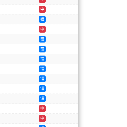
中
错
中
错
错
错
错
错
错
错
中
中