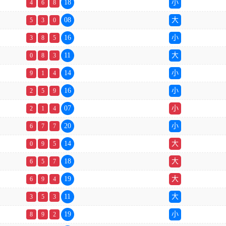
18
小
4
6
8
08
大
5
3
0
16
小
3
8
5
11
大
0
8
3
14
小
9
1
4
16
小
2
5
9
07
小
2
1
4
20
小
6
7
7
14
大
0
9
5
18
大
6
5
7
19
大
6
9
4
11
大
3
5
3
19
小
8
9
2