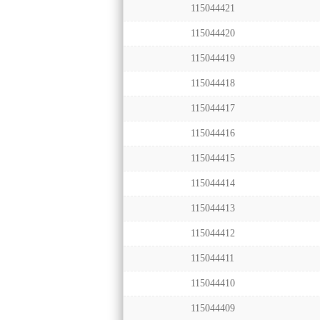
115044421
115044420
115044419
115044418
115044417
115044416
115044415
115044414
115044413
115044412
115044411
115044410
115044409