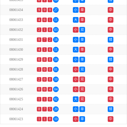
08061435
8
1
7
16
小
单
错
08061434
9
9
9
27
小
单
中
08061433
4
6
1
11
大
单
中
08061432
2
1
0
03
小
双
中
08061431
9
7
2
18
小
单
错
08061430
4
1
6
11
大
单
中
08061429
0
8
8
16
小
单
错
08061428
1
0
0
01
小
双
中
08061427
2
0
8
10
小
双
中
08061426
0
0
4
04
小
双
中
08061425
1
1
0
02
大
双
中
08061424
8
7
5
20
小
单
错
08061423
1
1
8
10
小
单
中