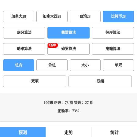
加拿大28
加拿大西28
台湾28
比特币28
幽风算法
鼎雷算法
彼岸算法
劫难算法
修罗算法
甪端算法
组合
杀组
大小
单双
双项
双组
100期 正确：73 期 错误：27 期
正确率：73%
预测
走势
统计