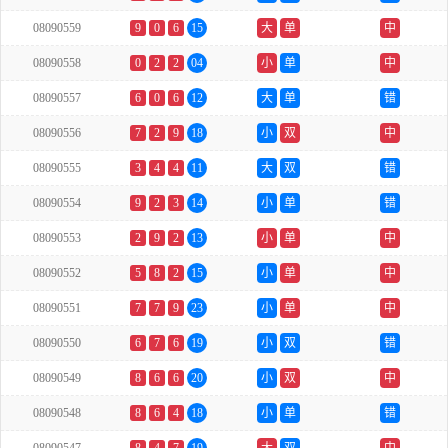
08090559
9
0
6
15
大
单
中
08090558
0
2
2
04
小
单
中
08090557
6
0
6
12
大
单
错
08090556
7
2
9
18
小
双
中
08090555
3
4
4
11
大
双
错
08090554
9
2
3
14
小
单
错
08090553
2
9
2
13
小
单
中
08090552
5
8
2
15
小
单
中
08090551
7
7
9
23
小
单
中
08090550
6
7
6
19
小
双
错
08090549
8
6
6
20
小
双
中
08090548
8
6
4
18
小
单
错