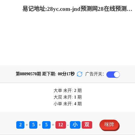
易记地址:28yc.com-jnd预测网28在线预测走势-雪球预测网_专注加拿大PC28预测网
第
08090570
期 距下期:
00
分
17
秒
广告开关：
大单
未开:
2
期
大双
未开:
1
期
小单
未开:
4
期
2
5
5
12
小
双
咪牌
+
+
=
-