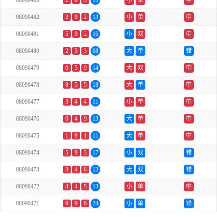
08090483
2
6
5
13
小
单
中
08090482
2
9
2
13
小
单
中
08090481
5
9
2
16
小
双
中
08090480
2
3
3
08
大
单
错
08090479
0
5
9
14
大
双
中
08090478
8
5
5
18
大
单
中
08090477
3
4
4
11
小
单
中
08090476
0
4
9
13
大
单
中
08090475
1
9
1
11
大
单
中
08090474
5
9
3
17
小
双
错
08090473
3
4
6
13
大
双
错
08090472
4
4
5
13
小
单
中
08090471
9
9
6
24
小
单
错