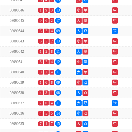
08090547
8
4
7
19
大
双
中
08090546
1
9
3
13
小
单
中
08090545
9
6
2
17
大
单
中
08090544
3
2
4
09
大
双
错
08090543
6
5
2
13
小
单
中
08090542
1
2
8
11
大
单
中
08090541
6
2
4
12
小
单
中
08090540
0
7
4
11
大
单
中
08090539
1
0
8
09
小
双
中
08090538
4
3
1
08
大
双
中
08090537
7
0
4
11
大
双
错
08090536
4
5
5
14
小
双
中
08090535
7
1
7
15
大
双
中