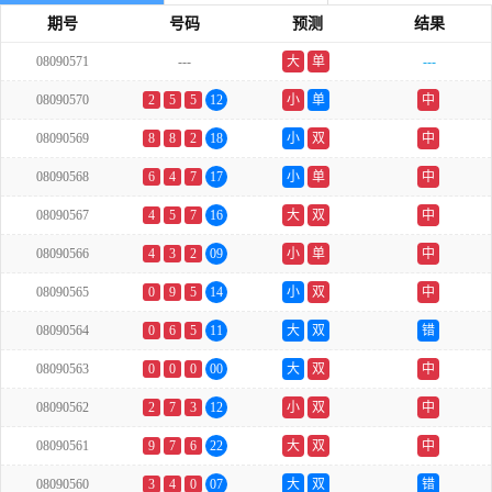
期号
号码
预测
结果
08090571
---
大
单
---
08090570
2
5
5
12
小
单
中
08090569
8
8
2
18
小
双
中
08090568
6
4
7
17
小
单
中
08090567
4
5
7
16
大
双
中
08090566
4
3
2
09
小
单
中
08090565
0
9
5
14
小
双
中
08090564
0
6
5
11
大
双
错
08090563
0
0
0
00
大
双
中
08090562
2
7
3
12
小
双
中
08090561
9
7
6
22
大
双
中
08090560
3
4
0
07
大
双
错