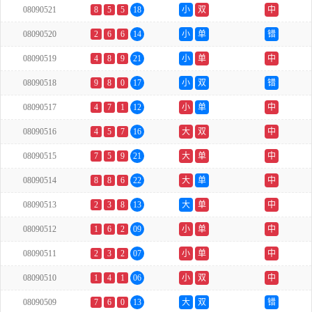
08090521
8
5
5
18
小
双
中
08090520
2
6
6
14
小
单
错
08090519
4
8
9
21
小
单
中
08090518
9
8
0
17
小
双
错
08090517
4
7
1
12
小
单
中
08090516
4
5
7
16
大
双
中
08090515
7
5
9
21
大
单
中
08090514
8
8
6
22
大
单
中
08090513
2
3
8
13
大
单
中
08090512
1
6
2
09
小
单
中
08090511
2
3
2
07
小
单
中
08090510
1
4
1
06
小
双
中
08090509
7
6
0
13
大
双
错