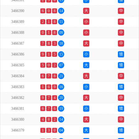
3466391
2
5
8
15
小
错
3466390
6
0
8
14
大
中
3466389
2
1
8
11
小
中
3466388
0
1
8
09
小
中
3466387
7
8
3
18
大
中
3466386
9
1
5
15
小
错
3466385
5
0
2
07
大
错
3466384
6
7
8
21
大
中
3466383
1
6
9
16
小
错
3466382
9
7
4
20
大
中
3466381
6
7
6
19
小
错
3466380
4
8
2
14
大
中
3466379
1
3
0
04
大
错