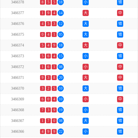
3466378
8
5
5
18
小
错
3466377
1
9
4
14
大
中
3466376
4
5
3
12
大
错
3466375
0
4
1
05
大
错
3466374
5
4
9
18
大
中
3466373
5
6
4
15
小
错
3466372
1
6
1
08
小
中
3466371
9
3
8
20
大
中
3466370
3
2
5
10
大
错
3466369
6
0
4
10
小
中
3466368
7
3
9
19
小
错
3466367
1
7
0
08
大
错
3466366
4
9
9
22
小
错