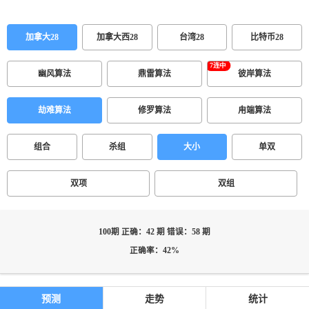
加拿大28
加拿大西28
台湾28
比特币28
幽风算法
鼎雷算法
彼岸算法
劫难算法
修罗算法
甪端算法
组合
杀组
大小
单双
双项
双组
100期 正确：42 期 错误：58 期
正确率：42%
预测
走势
统计