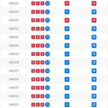
3466365
4
7
1
12
小
中
3466364
0
1
9
10
大
错
3466363
9
1
6
16
大
中
3466362
3
3
4
10
大
错
3466361
7
9
4
20
小
错
3466360
1
1
0
02
大
错
3466359
9
5
9
23
小
错
3466358
6
4
4
14
小
错
3466357
8
3
5
16
小
错
3466356
0
9
7
16
小
错
3466355
9
2
1
12
大
错
3466354
9
1
6
16
小
错
3466353
4
5
6
15
小
错