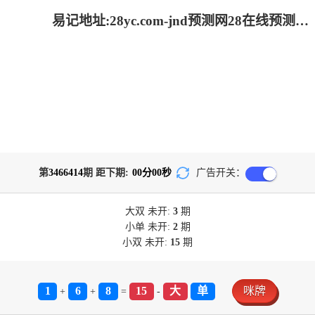
易记地址:28yc.com-jnd预测网28在线预测走势-雪球预测网_专注加拿大PC28预测网
第
3466414
期 距下期:
00
分
00
秒
广告开关：
大双
未开:
3
期
小单
未开:
2
期
小双
未开:
15
期
1
6
8
15
大
单
咪牌
+
+
=
-