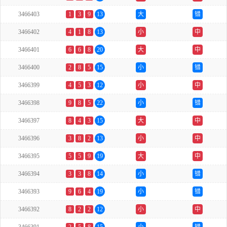
3466403
1
3
9
13
大
错
3466402
4
1
8
13
小
中
3466401
6
6
8
20
大
中
3466400
2
8
5
15
小
错
3466399
4
5
3
12
小
中
3466398
9
8
5
22
小
错
3466397
8
4
3
15
大
中
3466396
3
8
2
13
小
中
3466395
5
5
9
19
大
中
3466394
3
3
8
14
小
错
3466393
9
6
4
19
小
错
3466392
8
2
2
12
小
中