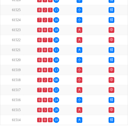
61526
9
1
6
16
小
错
61525
8
2
5
15
小
错
61524
7
2
7
16
小
错
61523
9
0
9
18
大
中
61522
6
7
7
20
大
中
61521
2
0
9
11
大
错
61520
6
9
3
18
小
错
61519
4
8
1
13
小
中
61518
2
2
4
08
小
中
61517
7
7
8
22
大
中
61516
6
9
9
24
小
错
61515
6
5
9
20
大
中
61514
1
0
9
10
大
错