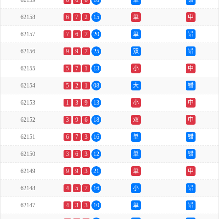
62159
6
6
6
18
单
错
62158
6
7
2
15
单
中
62157
7
6
7
20
单
错
62156
9
9
7
25
双
错
62155
5
7
1
13
小
中
62154
5
2
1
08
大
错
62153
1
3
9
13
小
中
62152
3
9
6
18
双
中
62151
6
7
3
16
单
错
62150
3
6
3
12
单
错
62149
9
9
3
21
单
中
62148
4
5
7
16
小
错
62147
4
3
3
10
单
错