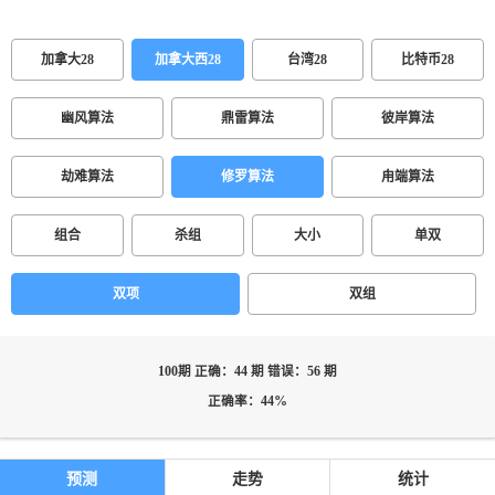
加拿大28
加拿大西28
台湾28
比特币28
幽风算法
鼎雷算法
彼岸算法
劫难算法
修罗算法
甪端算法
组合
杀组
大小
单双
双项
双组
100期 正确：44 期 错误：56 期
正确率：44%
预测
走势
统计