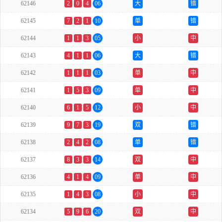
62146
2
0
4
06
大
错
62145
7
2
1
10
单
错
62144
1
1
3
05
小
中
62143
4
1
1
06
大
错
62142
1
1
1
03
单
中
62141
1
5
3
09
单
中
62140
6
1
5
12
小
中
62139
9
7
3
19
双
错
62138
2
4
2
08
单
错
62137
8
3
3
14
双
中
62136
4
1
4
09
单
中
62135
1
4
3
08
小
中
62134
5
9
6
20
双
中