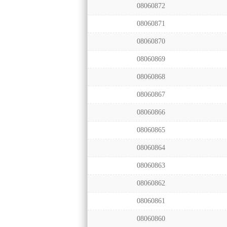
08060872
08060871
08060870
08060869
08060868
08060867
08060866
08060865
08060864
08060863
08060862
08060861
08060860