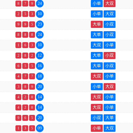
24
小单
大双
8
7
9
10
小单
大双
2
5
3
23
大单
小双
9
9
5
24
大单
小双
8
8
8
10
大双
小单
1
6
3
12
大单
小双
2
8
2
16
大单
小双
6
5
5
18
大双
小单
4
7
7
20
小单
大双
3
8
9
14
大双
小单
4
2
8
14
大双
小单
4
2
8
20
小双
大单
9
6
5
09
小单
大双
1
3
5