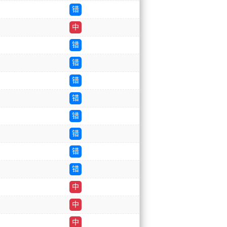
错
中
错
错
错
错
错
错
错
错
中
中
中