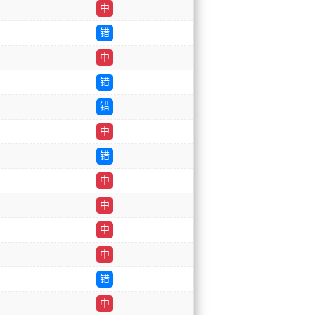
中
错
中
错
错
中
错
中
中
中
中
错
中