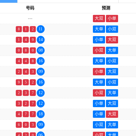
号码
预测
---
大双
小单
11
大单
小双
8
1
2
14
小单
大双
1
4
9
08
小双
大单
0
8
0
16
大单
小双
4
4
8
09
小单
大双
2
4
3
16
大单
小双
9
5
2
12
小双
大单
2
3
7
12
小单
大双
3
2
7
18
小单
大双
4
7
7
09
小双
大单
6
0
3
06
小双
大单
4
2
0