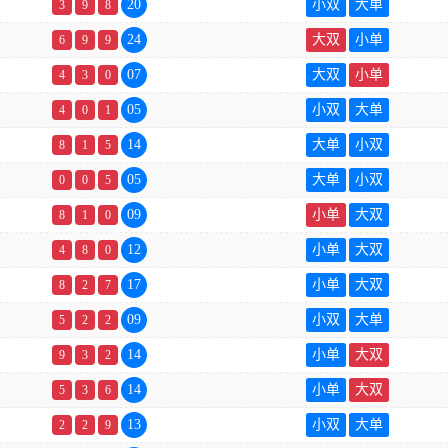
20
小双
大单
3
9
8
24
大双
小单
6
9
9
07
大双
小单
4
3
0
05
小双
大单
4
0
1
14
大单
小双
8
1
5
05
大单
小双
0
0
5
09
小单
大双
8
1
0
12
小单
大双
4
8
0
17
小单
大双
8
2
7
09
小双
大单
5
2
2
14
小单
大双
9
3
2
14
小单
大双
5
3
6
13
小双
大单
2
2
9