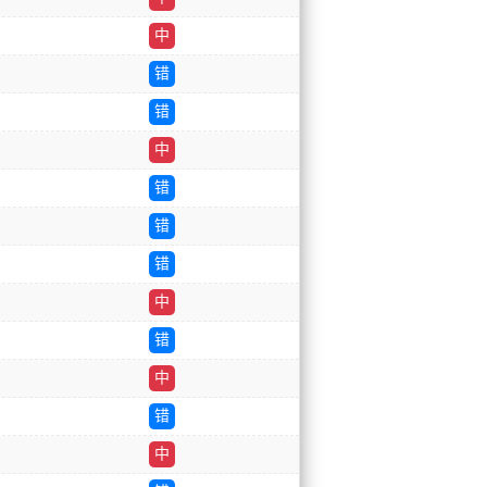
中
错
错
中
错
错
错
中
错
中
错
中