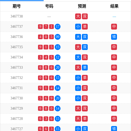
期号
号码
预测
结果
3467738
---
大
双
---
3467737
9
7
1
17
小
单
中
3467736
4
0
5
09
大
双
错
3467735
9
1
5
15
大
双
中
3467734
3
4
5
12
大
双
中
3467733
6
8
6
20
大
单
中
3467732
0
9
6
15
小
单
中
3467731
9
1
4
14
小
双
中
3467730
5
6
9
20
小
双
中
3467729
6
8
0
14
大
双
中
3467728
6
3
6
15
大
单
中
3467727
6
6
3
15
小
双
错