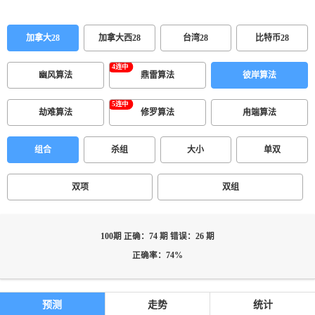
加拿大28
加拿大西28
台湾28
比特币28
幽风算法
鼎雷算法
彼岸算法
劫难算法
修罗算法
甪端算法
组合
杀组
大小
单双
双项
双组
100期 正确：74 期 错误：26 期
正确率：74%
预测
走势
统计