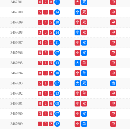
3467701
6
7
8
21
大
双
中
3467700
5
8
1
14
小
双
中
3467699
1
4
5
10
小
双
中
3467698
3
6
5
14
小
双
中
3467697
4
6
1
11
小
双
中
3467696
0
6
1
07
小
双
中
3467695
7
1
5
13
大
单
中
3467694
8
0
2
10
小
单
中
3467693
5
1
1
07
大
双
错
3467692
8
4
1
13
小
单
中
3467691
0
2
6
08
小
双
中
3467690
3
4
0
07
小
双
中
3467689
1
9
2
12
小
单
中