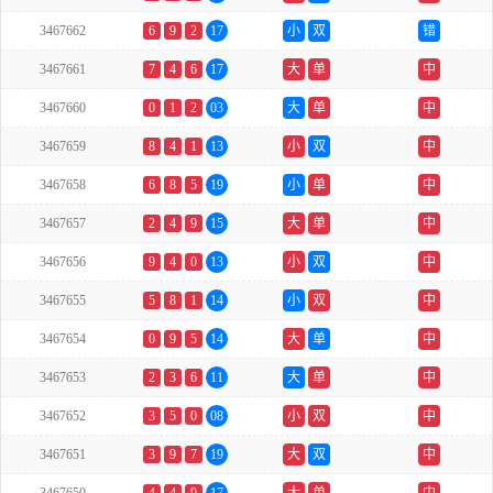
3467662
6
9
2
17
小
双
错
3467661
7
4
6
17
大
单
中
3467660
0
1
2
03
大
单
中
3467659
8
4
1
13
小
双
中
3467658
6
8
5
19
小
单
中
3467657
2
4
9
15
大
单
中
3467656
9
4
0
13
小
双
中
3467655
5
8
1
14
小
双
中
3467654
0
9
5
14
大
单
中
3467653
2
3
6
11
大
单
中
3467652
3
5
0
08
小
双
中
3467651
3
9
7
19
大
双
中