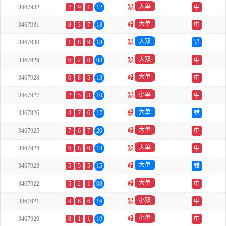
大单
3467932
2
9
1
12
殺
中
大单
3467931
8
3
7
18
殺
中
大双
3467930
1
8
9
18
殺
错
大双
3467929
6
2
0
08
殺
中
大单
3467928
0
8
5
13
殺
中
小单
3467927
2
5
3
10
殺
中
大单
3467926
4
7
6
17
殺
错
大单
3467925
7
6
7
20
殺
中
大单
3467924
6
8
0
14
殺
中
大单
3467923
5
5
5
15
殺
错
大单
3467922
5
2
1
08
殺
中
小双
3467921
4
6
6
16
殺
中
小单
3467920
8
1
1
10
殺
中