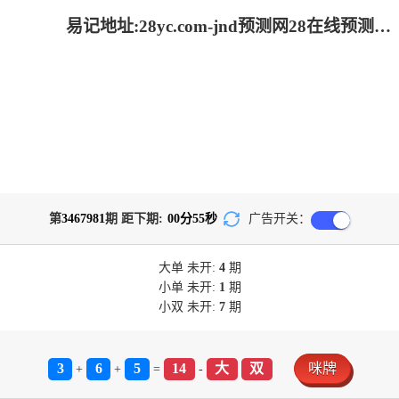
易记地址:28yc.com-jnd预测网28在线预测走势-雪球预测网_专注加拿大PC28预测网
第
3467981
期 距下期:
00
分
55
秒
广告开关：
大单
未开:
4
期
小单
未开:
1
期
小双
未开:
7
期
3
6
5
14
大
双
咪牌
+
+
=
-