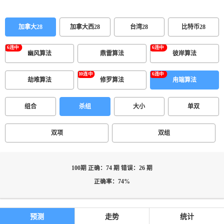
加拿大28
加拿大西28
台湾28
比特币28
幽风算法
鼎雷算法
彼岸算法
劫难算法
修罗算法
甪端算法
组合
杀组
大小
单双
双项
双组
100期 正确：74 期 错误：26 期
正确率：74%
预测
走势
统计