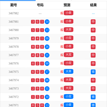
期号
号码
预测
结果
小单
3467982
---
殺
---
小单
3467981
3
6
5
14
殺
中
大单
3467980
5
7
1
13
殺
中
小双
3467979
4
4
1
09
殺
中
小单
3467978
9
9
8
26
殺
中
大双
3467977
4
8
9
21
殺
中
小双
3467976
6
2
1
09
殺
中
大单
3467975
6
9
2
17
殺
错
大单
3467974
1
6
1
08
殺
中
大双
3467973
2
9
0
11
殺
中
小双
3467972
1
5
4
10
殺
错
小单
3467971
8
5
0
13
殺
错