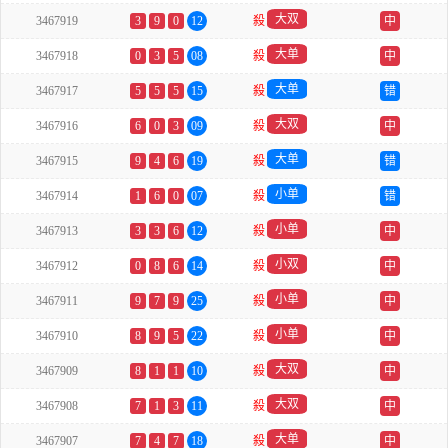
大双
3467919
3
9
0
12
殺
中
大单
3467918
0
3
5
08
殺
中
大单
3467917
5
5
5
15
殺
错
大双
3467916
6
0
3
09
殺
中
大单
3467915
9
4
6
19
殺
错
小单
3467914
1
6
0
07
殺
错
小单
3467913
3
3
6
12
殺
中
小双
3467912
0
8
6
14
殺
中
小单
3467911
9
7
9
25
殺
中
小单
3467910
8
9
5
22
殺
中
大双
3467909
8
1
1
10
殺
中
大双
3467908
7
1
3
11
殺
中
大单
3467907
7
4
7
18
殺
中