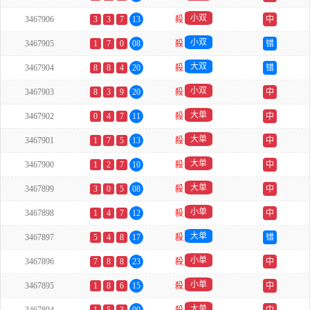
小双
3467906
3
3
7
13
殺
中
小双
3467905
1
7
0
08
殺
错
大双
3467904
8
8
4
20
殺
错
小双
3467903
8
3
9
20
殺
中
大单
3467902
0
4
7
11
殺
中
大单
3467901
1
7
5
13
殺
中
大单
3467900
1
2
7
10
殺
中
大单
3467899
3
0
5
08
殺
中
小单
3467898
1
4
7
12
殺
中
大单
3467897
5
4
8
17
殺
错
小单
3467896
7
8
8
23
殺
中
小单
3467895
1
8
6
15
殺
中
大单