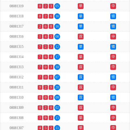
08081319
0
2
3
05
单
中
08081318
8
2
6
16
单
错
08081317
2
6
8
16
单
错
08081316
1
4
3
08
双
中
08081315
7
2
3
12
单
错
08081314
7
6
4
17
单
中
08081313
7
0
3
10
双
中
08081312
7
0
0
07
双
错
08081311
9
2
9
20
双
中
08081310
0
0
9
09
双
错
08081309
0
2
0
02
双
中
08081308
3
9
3
15
单
中
08081307
4
5
2
11
单
中