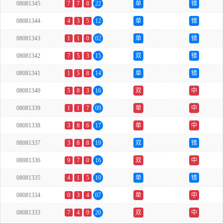
08081345
7
7
8
22
单
错
08081344
4
3
5
12
单
错
08081343
1
1
0
02
单
错
08081342
7
5
3
15
双
错
08081341
1
5
8
14
单
错
08081340
5
8
3
16
双
中
08081339
1
1
7
09
单
中
08081338
3
8
6
17
单
中
08081337
3
8
8
19
双
错
08081336
9
7
0
16
双
中
08081335
4
1
5
10
单
错
08081334
0
3
4
07
单
中
08081333
7
4
9
20
双
中