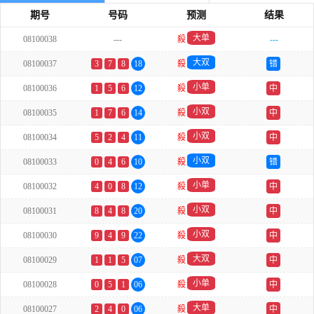
期号
号码
预测
结果
大单
08100038
---
殺
---
大双
08100037
3
7
8
18
殺
错
小单
08100036
1
5
6
12
殺
中
小双
08100035
1
7
6
14
殺
中
小双
08100034
5
2
4
11
殺
中
小双
08100033
0
4
6
10
殺
错
小单
08100032
4
0
8
12
殺
中
小双
08100031
8
4
8
20
殺
中
小双
08100030
9
4
9
22
殺
中
大双
08100029
1
1
5
07
殺
中
小单
08100028
0
5
1
06
殺
中
大单
08100027
2
4
0
06
殺
中