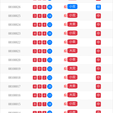
小双
08100026
0
6
0
06
殺
错
小双
08100025
3
4
7
14
殺
中
大单
08100024
4
4
4
12
殺
中
小双
08100023
4
8
4
16
殺
中
小单
08100022
1
8
6
15
殺
中
大双
08100021
3
8
0
11
殺
中
小单
08100020
8
6
1
15
殺
中
大双
08100019
7
0
6
13
殺
中
小双
08100018
4
7
2
13
殺
中
大单
08100017
4
9
7
20
殺
中
大双
08100016
4
5
4
13
殺
中
小双
08100015
8
3
7
18
殺
中
小单